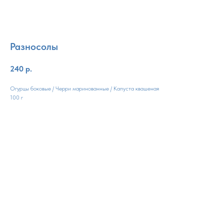
Разносолы
240
р.
Огурцы боковые / Черри маринованные / Капуста квашеная
100 г