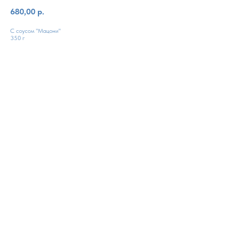
680,00
р.
С соусом "Мацони"
350 г