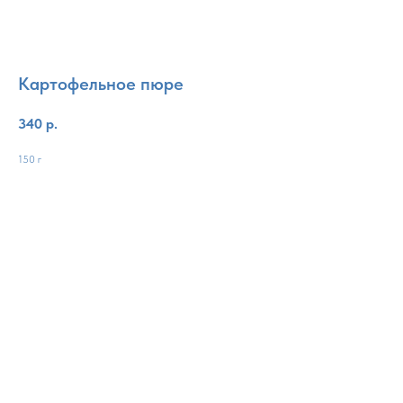
Картофельное пюре
340
р.
150 г